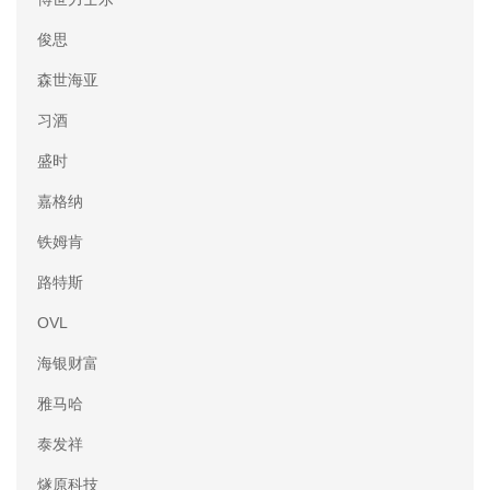
俊思
森世海亚
习酒
盛时
嘉格纳
铁姆肯
路特斯
OVL
海银财富
雅马哈
泰发祥
燧原科技