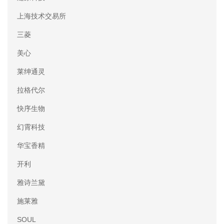
上海技术交易所
三菱
美心
莱绅通灵
拉格代尔
快序生物
幻霄科技
华宝香精
开利
雅诗兰黛
施莱雅
SOUL