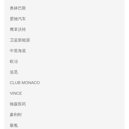
奥林巴斯
爱驰汽车
鹰革沃特
卫蓝新能源
中英海底
欧冶
追觅
CLUB MONACO
VINCE
翰森医药
豪利时
极氪